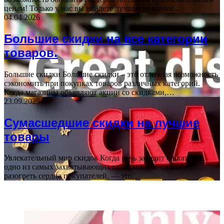
ценам! Только у нас вы найдете лучшие новинки…
04.04.2026
Большие скидки на все категории
товаров.
Большие скидки Большие скидки – это отличная возможность
сэкономить при покупках товаров различных категорий.
Когда магазины объявляют акции со скидками,…
23.09.2025
Сумасшедшие скидки на лучшие
товары
Увлекательный мир скидок Когда речь заходит о шопинге,
одно из самых захватывающих слов, которое способно
разогреть сердца покупателей, — это…
ПОСЛЕДНИЕ СТАТЬИ