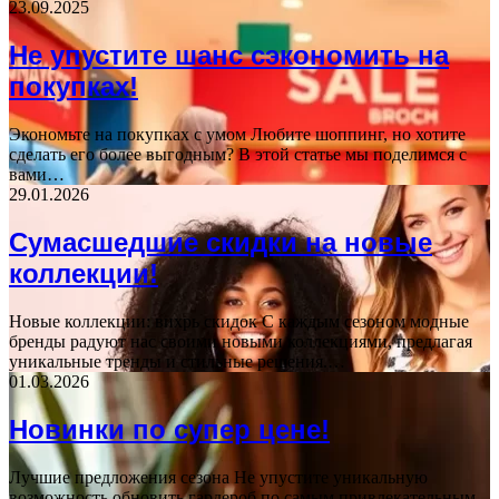
23.09.2025
Не упустите шанс сэкономить на
покупках!
Экономьте на покупках с умом Любите шоппинг, но хотите
сделать его более выгодным? В этой статье мы поделимся с
вами…
29.01.2026
Сумасшедшие скидки на новые
коллекции!
Новые коллекции: вихрь скидок С каждым сезоном модные
бренды радуют нас своими новыми коллекциями, предлагая
уникальные тренды и стильные решения.…
01.03.2026
Новинки по супер цене!
Лучшие предложения сезона Не упустите уникальную
возможность обновить гардероб по самым привлекательным