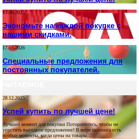
17.08.2025
Экономьте на каждой покупке с
нашими скидками.
17.05.2026
Специальные предложения для
постоянных покупателей.
ЧИТАЕМОЕ
28.12.2025
Успей купить по лучшей цене!
Лучший момент для покупки Поторопитесь, чтобы не
упустить выгодное предложение! В мире шопинга есть
особые моменты, когда цены на товары…