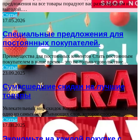
предложения на все товары порадуют вас разнообразием и
выгодой.…
Статьи
17.05.2026
Специальные предложения для
постоянных покупателей.
Преимущества для постоянных клиентов Стать постоянным
покупателем в наше время – это не только удовольствие…
Статьи
23.09.2025
Сумасшедшие скидки на лучшие
товары
Увлекательный мир скидок Когда речь заходит о шопинге,
одно из самых захватывающих слов, которое способно…
Статьи
17.08.2025
Экономьте на каждой покупке с